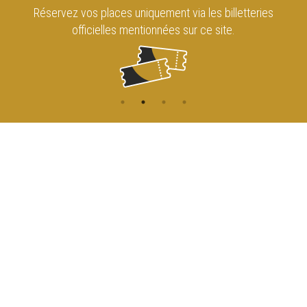
Réservez vos places uniquement via les billetteries
officielles mentionnées sur ce site.
CONTACT
NAVIGATION
ACCUEIL
Rue de l'Enseignement 81
1000 Bruxelles
AGENDA
ACCÈS
info@cirqueroyalbruxelles.be