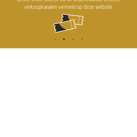
verkoopkanalen vermeld op deze website.
CONTACT
MENU
HOME
Onderrichtsstraat 81
1000 Brussels
AGENDA
TOEGANG
info@koninklijkcircusbrussel.be