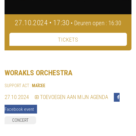
27.10.2024 • 17:30
• Deuren open : 16:30
TICKETS
WORAKLS ORCHESTRA
SUPPORT ACT :
MAÏCEE
27.10.2024
TOEVOEGEN AAN MIJN AGENDA
Facebook event
CONCERT