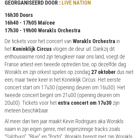
GEORGANISEERD DOOR :
LIVE NATION
16h30 Doors
16h40 - 17h05 Maïcee
17h30 - 19h00 Worakls Orchestra
De tickets voor het concert van
Worakls Orchestra
in
het
Koninklijk Circus
vlogen de deur uit. Dankzij dit
enthousiasme rond zijn terugkeer naar ons land, voegt de
Franse artiest een tweede optreden toe, op dezelfde dag.
Worakls en zijn orkest spelen op zondag
27 oktober
dus niet
een, maar twee keer in het Koninklijk Circus. Het eerste
concert start om 17u30 (opening deuren om 16u30). Het
tweede concert begint om 21u00 (opening deuren om
20u00). Tickets voor het
extra concert om 17u30
zijn
meteen beschikbaar.
Al meer dan tien jaar maakt Kevin Rodrigues aka Worakls
naam in zijn eigen genre, met eigenzinnige tracks zoals
“Salzburg”, “Blue” en “Porto”. Worakls brengt met zijn Worakls