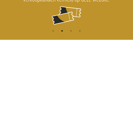
CONTACT
MENU
HOME
Onderrichtsstraat 81
1000 Brussels
AGENDA
TOEGANG
info@koninklijkcircusbrussel.be