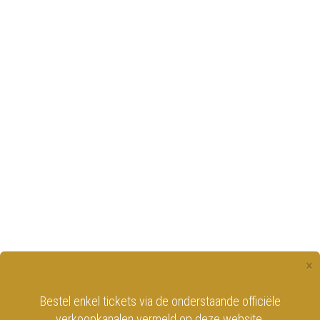
×
Bestel enkel tickets via de onderstaande officiële
verkoopkanalen vermeld op deze website.