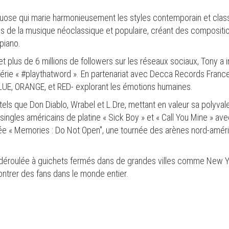
rtuose qui marie harmonieusement les styles contemporain et class
es de la musique néoclassique et populaire, créant des compositio
piano.
 plus de 6 millions de followers sur les réseaux sociaux, Tony a in
rie « #playthatword ». En partenariat avec Decca Records France (
LUE, ORANGE, et RED- explorant les émotions humaines.
 tels que Don Diablo, Wrabel et L.Dre, mettant en valeur sa polyva
es singles américains de platine « Sick Boy » et « Call You Mine » 
ée « Memories : Do Not Open", une tournée des arènes nord-améric
 déroulée à guichets fermés dans de grandes villes comme New Yo
ontrer des fans dans le monde entier.