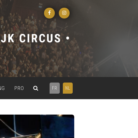
NG
PRO
FR
NL