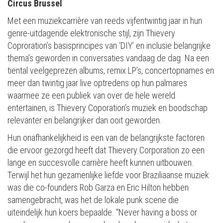
Circus Brussel
Met een muziekcarrière van reeds vijfentwintig jaar in hun
genre-uitdagende elektronische stijl, zijn Thievery
Coproration’s basisprincipes van ‘DIY’ en inclusie belangrijke
thema’s geworden in conversaties vandaag de dag. Na een
tiental veelgeprezen albums, remix LP’s, concertopnames en
meer dan twintig jaar live optredens op hun palmares
waarmee ze een publiek van over de hele wereld
entertainen, is Thievery Coporation’s muziek en boodschap
relevanter en belangrijker dan ooit geworden.
Hun onafhankelijkheid is een van de belangrijkste factoren
die ervoor gezorgd heeft dat Thievery Corporation zo een
lange en succesvolle carrière heeft kunnen uitbouwen.
Terwijl het hun gezamenlijke liefde voor Braziliaanse muziek
was die co-founders Rob Garza en Eric Hilton hebben
samengebracht, was het de lokale punk scene die
uiteindelijk hun koers bepaalde. “Never having a boss or