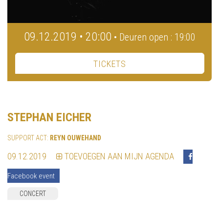
09.12.2019 • 20:00
• Deuren open : 19:00
TICKETS
STEPHAN EICHER
SUPPORT ACT:
REYN OUWEHAND
09.12.2019
TOEVOEGEN AAN MIJN AGENDA
Facebook event
CONCERT