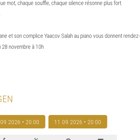
aque mot, chaque souffle, chaque silence résonne plus fort.
.
mane et son complice Yaacov Salah au piano vous donnent rendez-v
di 28 novembre à 10h
GEN
.09.2026 • 20:00
11.09.2026 • 20:00