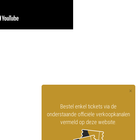
×
officiële website
Bestel enkel tickets via de
ninklijk Circus
onderstaande officiële verkoopkanalen
vermeld op deze website.