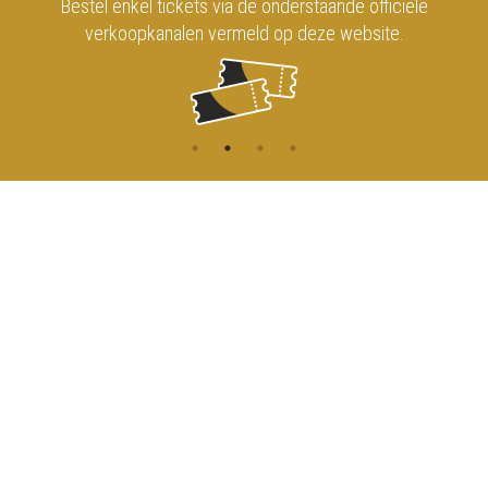
Bestel enkel tickets via de onderstaande officiële
verkoopkanalen vermeld op deze website.
CONTACT
MENU
HOME
Onderrichtsstraat 81
1000 Brussels
AGENDA
TOEGANG
info@koninklijkcircusbrussel.be