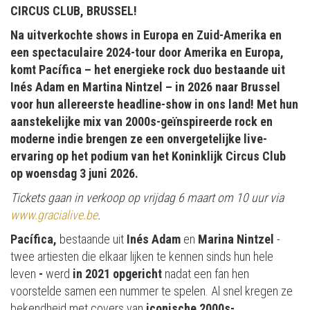
CIRCUS CLUB, BRUSSEL!
Na uitverkochte shows in Europa en Zuid-Amerika en
een spectaculaire 2024-tour door Amerika en Europa,
komt Pacífica – het energieke rock duo bestaande uit
Inés Adam en Martina Nintzel – in 2026 naar Brussel
voor hun allereerste headline-show in ons land! Met hun
aanstekelijke mix van 2000s-geïnspireerde rock en
moderne indie brengen ze een onvergetelijke live-
ervaring op het podium van het Koninklijk Circus Club
op woensdag 3 juni 2026.
Tickets gaan in verkoop op vrijdag 6 maart om 10 uur via
www.gracialive.be
.
Pacífica,
bestaande uit
Inés Adam
en
Marina Nintzel
-
twee artiesten die elkaar lijken te kennen sinds hun hele
leven
-
werd
in 2021 opgericht
nadat een fan hen
voorstelde samen een nummer te spelen. Al snel kregen ze
bekendheid met covers van
iconische 2000s-