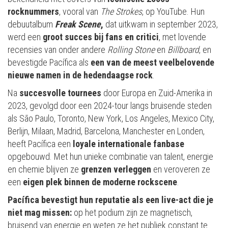
rocknummers
, vooral van
The Strokes
, op YouTube. Hun
debuutalbum
Freak Scene
,
dat uitkwam in september 2023,
werd een
groot succes bij fans en critici
, met lovende
recensies van onder andere
Rolling Stone
en
Billboard
, en
bevestigde Pacífica als
een van de meest veelbelovende
nieuwe namen
in de hedendaagse rock
.
Na
succesvolle tournees
door Europa en Zuid-Amerika in
2023, gevolgd door een 2024-tour langs bruisende steden
als São Paulo, Toronto, New York, Los Angeles, Mexico City,
Berlijn, Milaan, Madrid, Barcelona, Manchester en Londen,
heeft Pacífica een
loyale internationale fanbase
opgebouwd. Met hun unieke combinatie van talent, energie
en chemie blijven ze
grenzen verleggen
en veroveren ze
een
eigen plek binnen de moderne rockscene
.
Pacífica bevestigt hun reputatie als een live-act die je
niet mag missen:
op het podium zijn ze magnetisch,
bruisend van energie en weten ze het publiek constant te