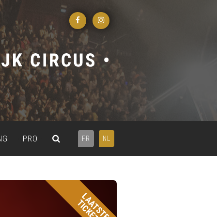
NG
PRO
FR
NL
LAATSTE
TICKETS