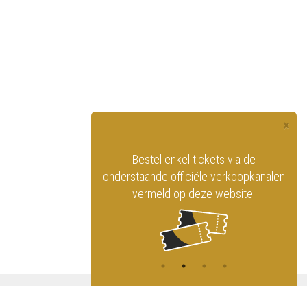
×
officiële website
Bestel enkel tickets via de
ninklijk Circus
onderstaande officiële verkoopkanalen
vermeld op deze website.