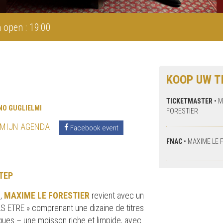
 open : 19:00
KOOP UW T
TICKETMASTER
•
M
NO GUGLIELMI
FORESTIER
 MIJN AGENDA
Facebook event
FNAC
•
MAXIME LE 
TEP
 ,
MAXIME LE FORESTIER
revient avec un
 ETRE » comprenant une dizaine de titres
niques – une moisson riche et limpide, avec