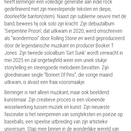
heeft Berninger een volledige generatie aan indie rock
gedefinieerd met zijn meeslepende teksten en diepe,
doorleefde bariton(stem). Naast zijn sublieme oeuvre met de
band, bewees hij ook solo zijn kracht. Zijn debuutalbum
'Serpentine Prison', dat uitkwam in 2020, werd omschreven
als "wondermooi" door Rolling Stone en werd geproduceerd
door de legendarische muzikant en producer Booker T.
Jones. Zijn tweede soloalbum 'Get Sunk' wordt verwacht in
mei 2025 en zal ongetwijfeld weer een uniek stukje
storytelling en steengoede melodieën bevatten. Zijn
gloednieuwe single "Bonnet Of Pins", die vorige maand
uitkwam, is alvast een fraai voorsmaakje.
Berninger is niet alleen muzikant, maar ook beeldend
kunstenaar. Zijn creatieve proces is een vloeiende
wisselwerking tussen muziek en kunst. Zijn nieuwste
fascinatie is het neerpennen van songteksten en poëzie op
baseballs, een speelse uitbreiding van zijn artistieke
universum. Stap mee binnen in de wonderlijke wereld van