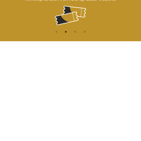
CONTACT
MENU
HOME
Onderrichtsstraat 81
1000 Brussels
AGENDA
TOEGANG
info@koninklijkcircusbrussel.be