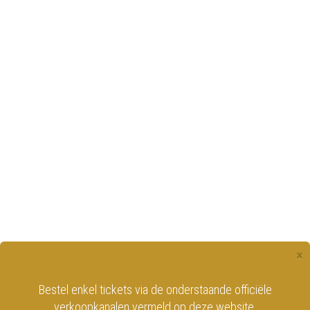
×
Bestel enkel tickets via de onderstaande officiële
verkoopkanalen vermeld op deze website.