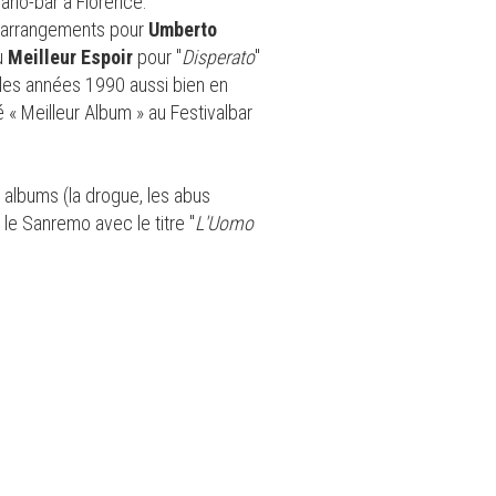
iano-bar à Florence.
es arrangements pour
Umberto
du
Meilleur Espoir
pour "
Disperato
"
 les années 1990 aussi bien en
é « Meilleur Album » au Festivalbar
 albums (la drogue, les abus
e Sanremo avec le titre "
L'Uomo