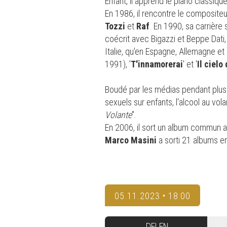
Enfant, il apprend le piano classiqu
En 1986, il rencontre le composite
Tozzi
et
Raf
. En 1990, sa carrière
coécrit avec Bigazzi et Beppe Dati
Italie, qu'en Espagne, Allemagne et
1991), '
T'innamorerai
'
et '
Il cielo
Boudé par les médias pendant plus 
sexuels sur enfants, l'alcool au vola
Volante
".
En 2006, il sort un album commun
Marco Masini
a sorti 21 albums e
05.11.2023 • 18:00
DELEN