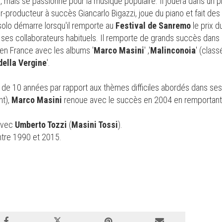
e, mais se passionne pour la musique populaire. Il jouera dans un p
ur-producteur à succès Giancarlo Bigazzi, joue du piano et fait d
 solo démarre lorsqu'il remporte au
Festival de Sanremo
le prix 
, ses collaborateurs habituels. Il remporte de grands succès dans
 en France avec les albums '
Marco Masini
'
,'
Malinconoia
' (class
 della Vergine
'.
de 10 années par rapport aux thèmes difficiles abordés dans ses
nt),
Marco Masini
renoue avec le succès en 2004 en remportant l
 avec
Umberto Tozzi
(
Masini Tossi
).
ntre 1990 et 2015.