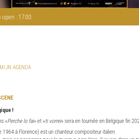
 open : 17:00
 MIJN AGENDA
SCENE
ique !
ns «
Perche lo fai
» et «
ti vorrei
» sera en tournée en Belgique fin 20
 1964 à Florence) est un chanteur compositeur italien.