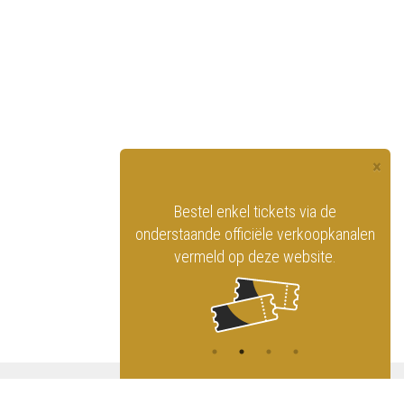
×
officiële website
Bestel enkel tickets via de
ninklijk Circus
onderstaande officiële verkoopkanalen
vermeld op deze website.