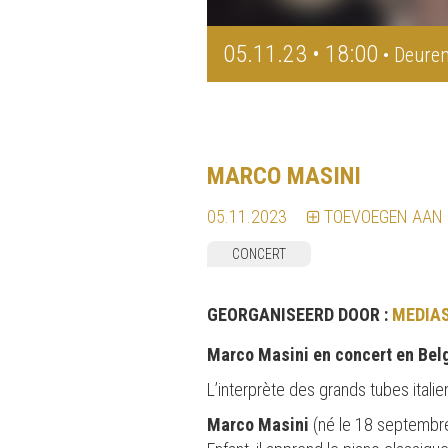
05.11.23 • 18:00
• Deuren
MARCO MASINI
05.11.2023
TOEVOEGEN AAN
CONCERT
GEORGANISEERD DOOR :
MEDIA
Marco Masini en concert en Belg
L’interprète des grands tubes italie
Marco Masini
(né le 18 septembre