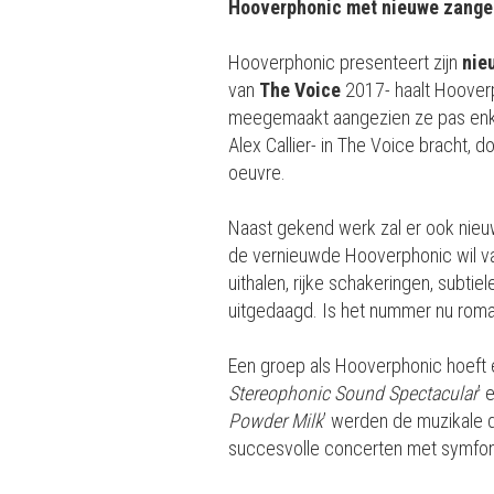
Hooverphonic met nieuwe zange
Hooverphonic presenteert zijn
nie
van
The Voice
2017- haalt Hooverp
meegemaakt aangezien ze pas enke
Alex Callier- in The Voice bracht, d
oeuvre.
Naast gekend werk zal er ook nieuw 
de vernieuwde Hooverphonic wil vare
uithalen, rijke schakeringen, subti
uitgedaagd. Is het nummer nu roman
Een groep als Hooverphonic hoeft 
Stereophonic Sound Spectacular
’ 
Powder Milk
’ werden de muzikale
succesvolle concerten met symfon