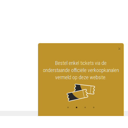
×
officiële website
Bestel enkel tickets via de
ninklijk Circus
onderstaande officiële verkoopkanalen
vermeld op deze website.