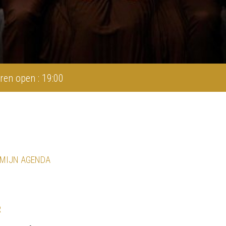
ren open : 19:00
 MIJN AGENDA
R