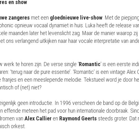
res en show
uwe zangeres
met een
gloednieuwe live-show
. Met de piepjo
honic opnieuw vocaal dynamiet in huis. Luka heeft de release van
le maanden later het levenslicht zag. Maar de manier waarop z
oet ons verlangend uitkijken naar haar vocale interpretatie van and
werk te horen zijn. De verse single ‘
Romantic
’ is een eerste in
n: ‘terug naar de pure essentie’. ‘Romantic’ is een vintage Alex 
ele franjes en een meeslepende melodie. Tekstueel word je door he
tisch of (net) niet?
eigenlijk geen introductie. In 1996 verscheen de band op de Bel
en effende meteen het pad voor hun internationale doorbraak. Sin
 dromen van
Alex Callier
en
Raymond Geerts
steeds groter. Dat 
isch orkest.