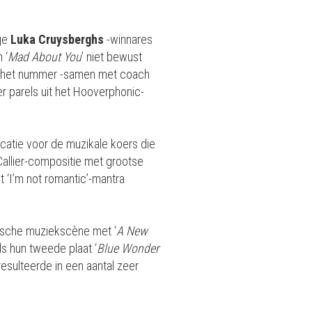
nge
Luka Cruysberghs
-winnares
 ‘
Mad About You
’ niet bewust
ij het nummer -samen met coach
er parels uit het Hooverphonic-
dicatie voor de muzikale koers die
Callier-compositie met grootse
t ‘I’m not romantic’-mantra
gische muziekscène met ‘
A New
ds hun tweede plaat ‘
Blue Wonder
resulteerde in een aantal zeer