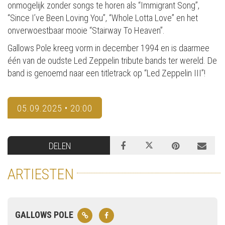
onmogelijk zonder songs te horen als “Immigrant Song”,
“Since I’ve Been Loving You”, “Whole Lotta Love” en het
onverwoestbaar mooie “Stairway To Heaven”.
Gallows Pole kreeg vorm in december 1994 en is daarmee
één van de oudste Led Zeppelin tribute bands ter wereld. De
band is genoemd naar een titletrack op “Led Zeppelin III”!
05.09.2025 • 20:00
DELEN
ARTIESTEN
GALLOWS POLE