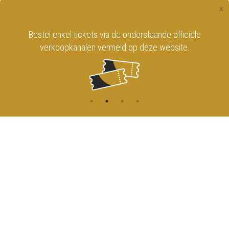
×
Bestel enkel tickets via de onderstaande officiële
verkoopkanalen vermeld op deze website.
CONTACT
MENU
HOME
Onderrichtsstraat 81