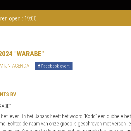
ren open : 19:00
2024 "WARABE"
 MIJN AGENDA
Facebook event
NTS BV
RABE”
an het leven. In het Japans heeft het woord "Kodo" een dubbele be
 ritme. Echter, de naam van onze groep is geschreven met verschill
 de wens van Kodo om te drummen met het simpele hart van een kin