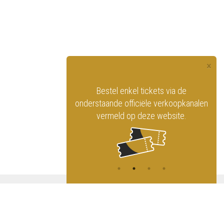
×
officiële website
Bestel enkel tickets via de
ninklijk Circus
onderstaande officiële verkoopkanalen
vermeld op deze website.