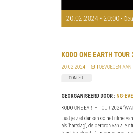
20.02.2024 • 20:00
• Deu
KODO ONE EARTH TOUR 
20.02.2024
TOEVOEGEN AAN
CONCERT
GEORGANISEERD DOOR :
NG-EVE
KODO ONE EARTH TOUR 2024 “WA
Laat je ziel dansen op het ritme v
als 'hartslag', de oerbron van alle
'kind' betekent. Dit weerspiegelt