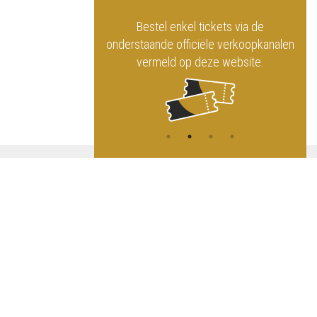
officiële website
Bestel enkel tickets via de
ninklijk Circus
onderstaande officiële verkoopkanalen
vermeld op deze website.
A
NG