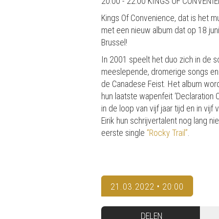
20:00 - 22:00 KINGS OF CONVENI
Kings Of Convenience, dat is het 
met een nieuw album dat op 18 juni 
Brussel!
In 2001 speelt het duo zich in de 
meeslepende, dromerige songs en b
de Canadese Feist. Het album wordt
hun laatste wapenfeit ‘Declaration
in de loop van vijf jaar tijd en in v
Eirik hun schrijvertalent nog lang n
eerste single
“Rocky Trail”
.
21.03.2022 • 20:00
DELEN