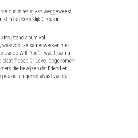
oorse duo is terug van weggeweest,
t in het Koninklijk Circus in
 uitmuntend album vol
et’, waarvoor ze samenwerken met
r Dance With You”. Twaalf jaar na
de plaat ‘Peace Or Love’, opgenomen
nummers die bewijzen dat Erlend en
ne poëzie, en geniet alvast van de