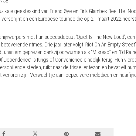
ENCE
muzikale geesteskind van Erlend Øye en Eirik Glambek Bøe. Het N
verschijnt en een Europese tournee die op 21 maart 2022 neerstrijk
schijnwerpers met hun succesdebuut ‘Quiet Is The New Loud’, een
etoverende ritmes. Drie jaar later volgt ‘Riot On An Empty Stre
 unaniem geprezen dankzij oorwurmen als “Misread” en “I’d Rathe
 Of Dependence’ is Kings Of Convenience eindelijk terug! Hun vier
ijf verschillende steden, ruikt naar de frisse lentezon en bevat elf 
iet verloren zijn. Verwacht je aan loepzuivere melodieën en haarfij