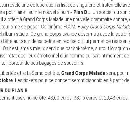
ssi révélé une collaboration artistique singulière et fraternelle a
ère pour faire fleurir le nouvel album «
Plan B
». Un sorcier du son 
Il a offert à Grand Corps Malade une nouvelle grammaire sonore, gr
l’auteur aime se poser. Ce binôme FGCM,
Foley Grand Corps Malad
l album studio. Ce grand corps avance désormais avec la seule f
 d’être au cœur de sa petite entreprise qui lui permet de réaliser 
 On n’est jamais mieux servi que par soi-même, surtout lorsqu’on
ssi l’état des lieux émotionnel d’un homme qui sait intimement ce q
enter, porteur de ses bagages de souvenirs.
 Libertés et le LaSemo cet été,
Grand Corps Malade
sera, pour n
ctobre
. Les tickets pour ce concert seront disponibles à partir de
R DU PLAN B
placement assis numéroté: 43,60 euros, 38,15 euros et 29,43 euros.