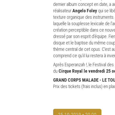
dernier album concept en date, a au
réalisateur
Angelo Foley
qui se lib
texture organique des instruments. 
laquelle la souplesse lexicale de 
création perceptible dans ce nouve
dressé par son esprit d’équipe. Fier
disque et le baptise du même coup.
thème central de cet opus. C’est au
comprend ce qu’il lui restera à inv
Après Esperanzah !, le Festival des
du
Cirque Royal le vendredi 25 o
GRAND CORPS MALADE - LE TOU
Prix des tickets (frais inclus) en 
25.10.2019 • 20:00