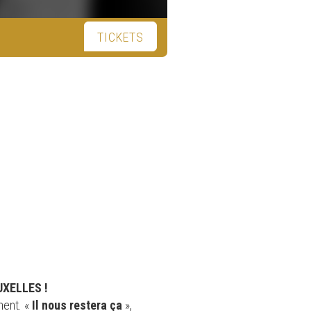
TICKETS
XELLES !
ment. «
Il nous restera ça
»,