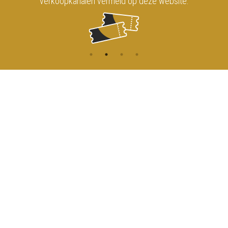
verkoopkanalen vermeld op deze website.
CONTACT
MENU
HOME
Onderrichtsstraat 81
1000 Brussels
AGENDA
TOEGANG
info@koninklijkcircusbrussel.be