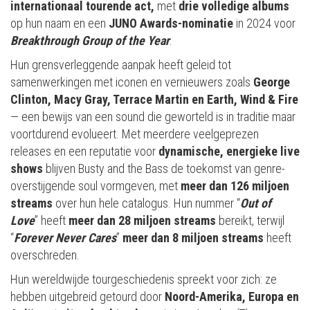
internationaal tourende act,
met
drie volledige albums
op hun naam en een
JUNO Awards-nominatie
in 2024 voor
Breakthrough Group of the Year
.
Hun grensverleggende aanpak heeft geleid tot
samenwerkingen met iconen en vernieuwers zoals
George
Clinton, Macy Gray, Terrace Martin en Earth, Wind & Fire
— een bewijs van een sound die geworteld is in traditie maar
voortdurend evolueert. Met meerdere veelgeprezen
releases en een reputatie voor
dynamische, energieke live
shows
blijven Busty and the Bass de toekomst van genre-
overstijgende soul vormgeven, met
meer dan 126 miljoen
streams
over hun hele catalogus. Hun nummer “
Out of
Love
” heeft
meer dan 28 miljoen streams
bereikt, terwijl
“
Forever Never Cares
”
meer dan 8 miljoen streams
heeft
overschreden.
Hun wereldwijde tourgeschiedenis spreekt voor zich: ze
hebben uitgebreid getourd door
Noord-Amerika, Europa en