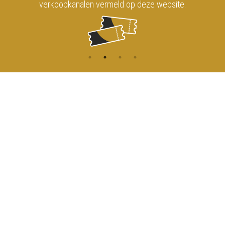
verkoopkanalen vermeld op deze website.
CONTACT
MENU
HOME
Onderrichtsstraat 81
1000 Brussels
AGENDA
TOEGANG
info@koninklijkcircusbrussel.be