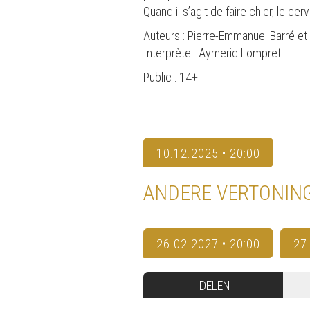
Quand il s’agit de faire chier, le c
Auteurs : Pierre-Emmanuel Barré e
Interprète : Aymeric Lompret
Public : 14+
10.12.2025 • 20:00
ANDERE VERTONIN
26.02.2027 • 20:00
27
DELEN