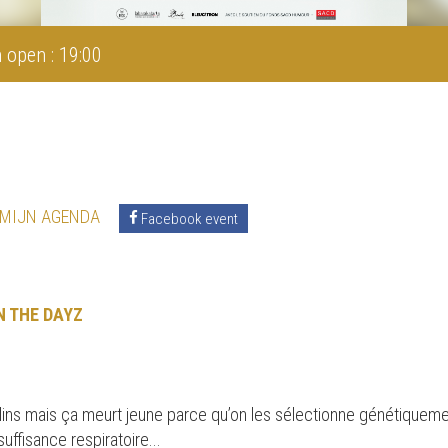
 open : 19:00
 MIJN AGENDA
Facebook event
N THE DAYZ
rlins mais ça meurt jeune parce qu’on les sélectionne génétiquem
nsuffisance respiratoire...