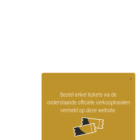
×
officiële website
Bestel enkel tickets via de
ninklijk Circus
onderstaande officiële verkoopkanalen
vermeld op deze website.