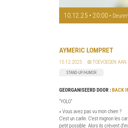
10.12.25 • 20:00
• Deuren
AYMERIC LOMPRET
10.12.2025
TOEVOEGEN AAN
STAND-UP/HUMOR
GEORGANISEERD DOOR :
BACK I
“YOLO”
« Vous avez pas vu mon chien ?
C’est un carlin. C’est mignon les ca
petit possible. Alors ils crèvent d'i