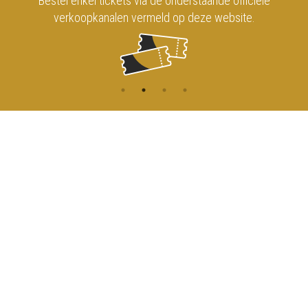
Bestel enkel tickets via de onderstaande officiële
verkoopkanalen vermeld op deze website.
CONTACT
MENU
HOME
Onderrichtsstraat 81
1000 Brussels
AGENDA
TOEGANG
info@koninklijkcircusbrussel.be